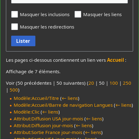
Masquer les inclusions
Masquer les liens
Masquer les redirections
Lister
Les pages ci-dessous contiennent un lien vers
Accueil
:
Affichage de 7 éléments.
Voir (
50 précédentes
|
50 suivantes
) (
20
|
50
|
100
|
250
|
500
)
Modèle:Accueil/Titre
(
← liens
)
Modèle:Accueil/Barre de navigation Langues
(
← liens
)
Modèle:Clic
(
← liens
)
Attribut:Diffusion USA jour-mois
(
← liens
)
Attribut:Diffusion jour-mois
(
← liens
)
Attribut:Sortie France jour-mois
(
← liens
)
Attribut:Sortie USA jour-mois
(
← liens
)