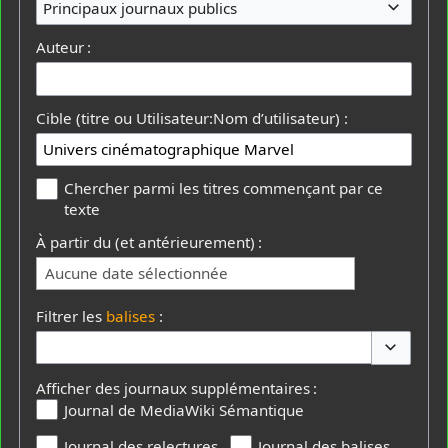
Principaux journaux publics
Auteur :
Cible (titre ou Utilisateur:Nom d’utilisateur) :
Chercher parmi les titres commençant par ce
texte
À partir du (et antérieurement) :
Aucune date sélectionnée
Filtrer les
balises
:
Basculer 
Afficher des journaux supplémentaires :
Journal de MediaWiki Sémantique
Journal des relectures
Journal des balises