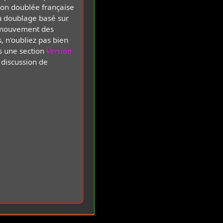
ion doublée française
du doublage basé sur
mouvement des
, n'oubliez pas bien
ns une section
Version
 discussion de