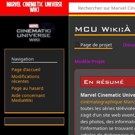
MARVEL CINEMATIC UNIVERSE
WIKI
MCU Wiki
:
À
Page de projet
Discu
Navigation
Modèle:Projet
Page d’accueil
Modifications
En résumé
récentes
Page au hasard
Marvel Cinematic Unive
Aide concernant
MediaWiki
cinématographique Marv
toutes les séries télévisée
s'agit d'un site web
vivant
des photos, des informati
l'information se trouvan
articles de dictionnaire o