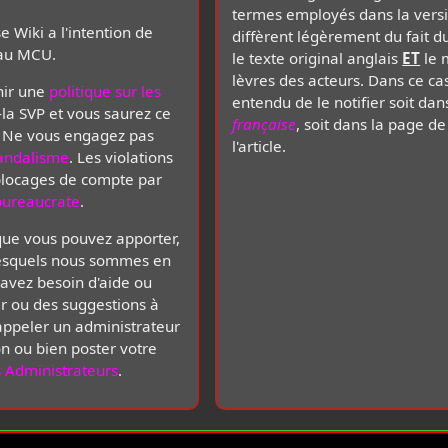
termes employés dans la vers
 Wiki a l'intention de
diffèrent légèrement du fait 
t au MCU.
le texte original anglais
ET
le 
lèvres des acteurs. Dans ce cas
nir une
politique sur les
entendu de le notifier soit da
z-la SVP et vous saurez ce
française
, soit dans la page de
t. Ne vous engagez pas
l'article.
andalisme
. Les violations
blocages de compte par
bureaucrate
.
 que vous pouvez apporter,
esquels nous sommes en
s avez besoin d'aide ou
r ou des suggestions à
'appeler un administrateur
on ou bien poster votre
s Administrateurs
.