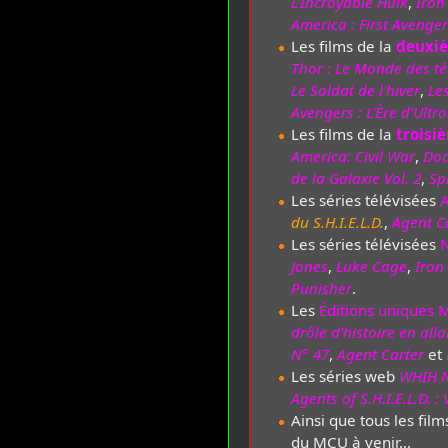
L'Incroyable Hulk
,
Iron
America : First Avenger
Les films de la
deuxi
Thor : Le Monde des t
Le Soldat de l'hiver
,
Le
Avengers : L'Ère d'Ultr
Les films de la
troisi
America: Civil War
,
Doc
de la Galaxie Vol. 2
,
Sp
Les séries télévisées
du S.H.I.E.L.D.
,
Agent C
Les séries télévisées
N
Jones
,
Luke Cage
,
Iron 
Punisher
.
Les
Éditions uniques 
drôle d'histoire en all
N° 47
,
Agent Carter
et
Les séries web
WHIH N
Agents of S.H.I.E.L.D. :
Ainsi que tous les films
du MCU à venir...