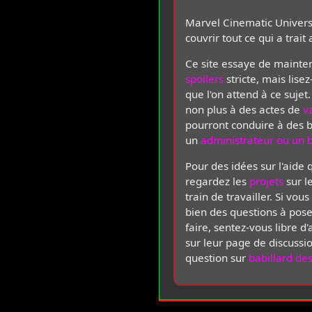
Marvel Cinematic Universe
couvrir tout ce qui a trai
Ce site essaye de mainte
spoilers
stricte, mais lise
que l'on attend à ce suje
non plus à des actes de
v
pourront conduire à des 
un
administrateur ou un 
Pour des idées sur l'aide
regardez les
projets
sur l
train de travailler. Si vou
bien des questions à pose
faire, sentez-vous libre d
sur leur page de discussi
question sur
babillard de