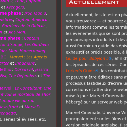
 Man 2
,
Thor
,
Captain
Actuellement
et
Avengers
.
ème phase
:
Iron Man 3
,
Actuellement, le site est en ph
énèbres
,
Captain America :
Vous trouverez — et pourrez a
s Gardiens de la Galaxie
,
informations comme les termi
on
et
Ant-Man
.
les événements qui se sont pro
ème phase
:
Captain
personnages introduits et dév
tor Strange
,
Les Gardiens
aussi fournir un guide des épi
ider-Man: Homecoming
.
exhaustif et précis possible, à
ABC
:
Marvel : Les Agents
Guide pour
Babylon 5
, afin 
arter
et
Inhumans
.
les épisodes de ces séries. Co
etflix
:
Daredevil
,
Jessica
Lurker's Guide
, les contribu
Fist
,
The Defenders
et
The
et peuvent être éditées sans a
processus fastidieux d'écrire u
Marvel
:
Le Consultant
,
Une
corrections et attendre le we
ant voir le marteau de Thor
,
mise à jour. Marvel Cinematic 
Longue vie au roi
.
hébergé sur un serveur web p
ewsfront
et
Marvel's
Marvel Cinematic Universe Wik
 Vendetta
.
principalement sur les films et
, séries télévisées, etc.
version originale anglaise. Il 