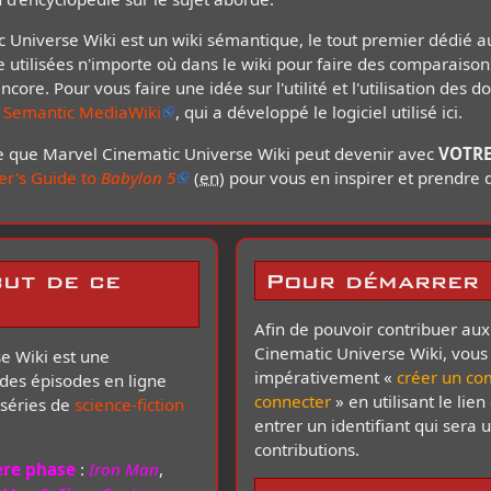
c Universe Wiki est un wiki sémantique, le tout premier dédié
 utilisées n'importe où dans le wiki pour faire des comparais
core. Pour vous faire une idée sur l'utilité et l'utilisation des
e Semantic MediaWiki
, qui a développé le logiciel utilisé ici.
ce que Marvel Cinematic Universe Wiki peut devenir avec
VOTR
er's Guide to
Babylon 5
(
en
)
pour vous en inspirer et prendre 
but de ce
Pour démarrer
Afin de pouvoir contribuer aux
Cinematic Universe Wiki, vous
e Wiki est une
impérativement «
créer un co
des épisodes en ligne
connecter
» en utilisant le lien
t séries de
science-fiction
entrer un identifiant qui sera u
contributions.
re phase
:
Iron Man
,