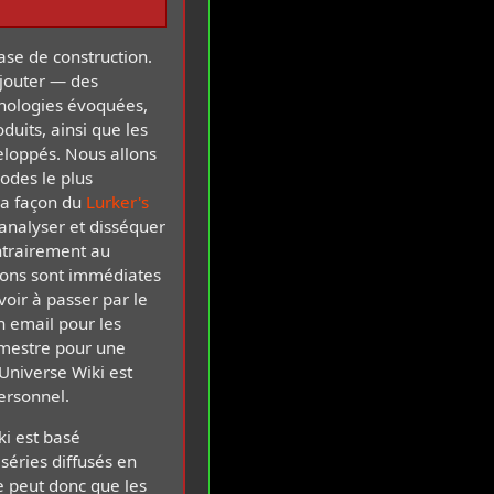
ase de construction.
jouter — des
nologies évoquées,
duits, ainsi que les
eloppés. Nous allons
sodes le plus
 la façon du
Lurker's
d'analyser et disséquer
ntrairement au
tions sont immédiates
voir à passer par le
n email pour les
bmestre pour une
Universe Wiki est
ersonnel.
i est basé
 séries diffusés en
se peut donc que les