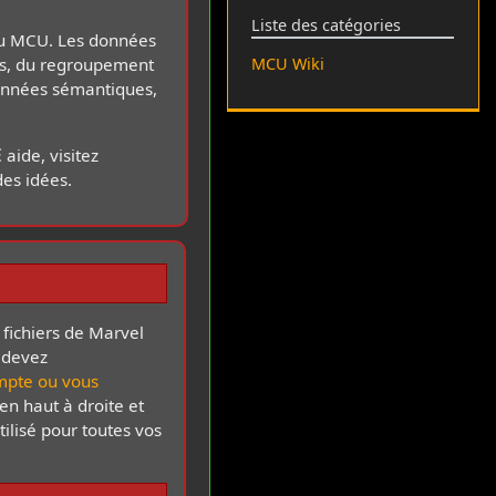
Liste des catégories
 au MCU. Les données
MCU Wiki
ons, du regroupement
 données sémantiques,
E
aide, visitez
des idées.
 fichiers de Marvel
 devez
mpte ou vous
 en haut à droite et
tilisé pour toutes vos