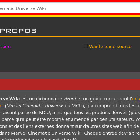
 propos
ssion
Voir le texte source
rse Wiki
est un dictionnaire
vivant
et un guide concernant l'
uni
el
(
Marvel Cinematic Universe
ou MCU), qui comprend tous les fi
 faisant partie du MCU, ainsi que tous les produits dérivés (jeux, 
, parce qu'il peut être modifié et amendé par des utilisateurs. 
ons et des liens externes donnant sur d'autres sites web afin de
t dans Marvel Cinematic Universe Wiki. Chaque entrée devrait r
u d'encyclopédie sur le sujet abordé.