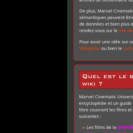
De plus, Marvel Cinemati
sémantiques peuvent être
de données et bien plus en
rendez vous sur le
site d
Pour avoir une idée sur 
Wikipédia
ou bien le
Lurk
Quel est le 
wiki ?
Marvel Cinematic Univers
encyclopédie et un guide 
libre couvrant les films e
suivantes :
Les films de la
premiè